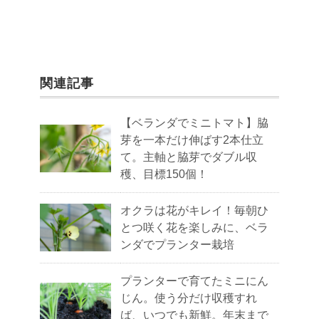
関連記事
【ベランダでミニトマト】脇
芽を一本だけ伸ばす2本仕立
て。主軸と脇芽でダブル収
穫、目標150個！
オクラは花がキレイ！毎朝ひ
とつ咲く花を楽しみに、ベラ
ンダでプランター栽培
プランターで育てたミニにん
じん。使う分だけ収穫すれ
ば、いつでも新鮮。年末まで