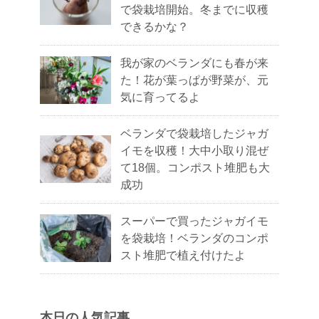
で袋栽培開始。冬までに収穫
できるかな？
我が家のベランダにも春が来
た！花が葉っぱが野菜が、元
気に育ってるよ
ベランダで袋栽培したジャガ
イモを収穫！大中小取り混ぜ
て18個。コンポスト堆肥も大
成功
スーパーで買ったジャガイモ
を袋栽培！ベランダのコンポ
スト堆肥で植え付けたよ
本日の人気記事