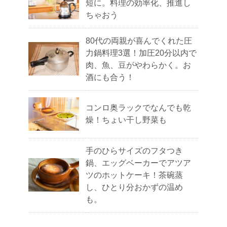
短に。料理の効率化、推進し
ちゃおう
80代の両親が喜んでくれた圧
力鍋料理3選！加圧20分以内で
肉、魚、豆がやわらかく。お
酒にも合う！
コンロ奥ラックでなんでも乾
燥！ちょい干し野菜も
手のひらサイズのフタつき
鍋、エッグベーカーでアツア
ツのホットケーキ！茶碗蒸
し、ひとり分おかずの温め
も。