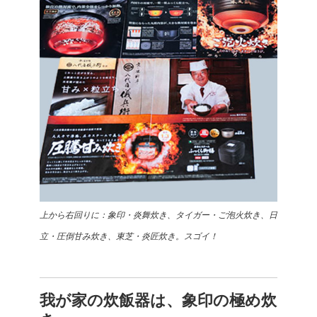
上から右回りに：象印・炎舞炊き、タイガー・ご泡火炊き、日
立・圧倒甘み炊き、東芝・炎匠炊き。スゴイ！
我が家の炊飯器は、象印の極め炊