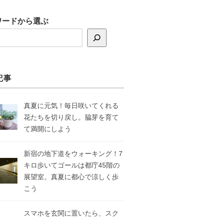
ワードから選ぶ
記事
真夏に元気！毎日咲いてくれる
花たちを切り戻し。脇芽を育て
て満開にしよう
新宿の地下道をウォーキング！7
キロ歩いてゴールは都庁45階の
展望室。真夏に都心で涼しく歩
こう
スマホを玄関に置いたら、スク