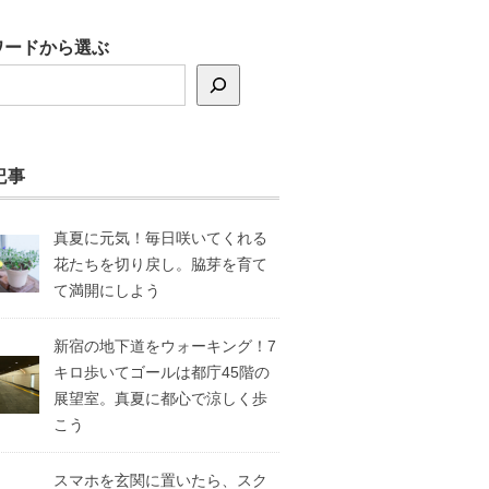
ワードから選ぶ
記事
真夏に元気！毎日咲いてくれる
花たちを切り戻し。脇芽を育て
て満開にしよう
新宿の地下道をウォーキング！7
キロ歩いてゴールは都庁45階の
展望室。真夏に都心で涼しく歩
こう
スマホを玄関に置いたら、スク