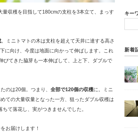
量収穫を目指して180cmの支柱を3本立て、まっす
キー
成
。ミニトマトの木は支柱を超えて天井に達する高さ
新着
下に向け、今度は地面に向かって伸ばします。これ
伸びてきた脇芽も一本伸ばして、上と下、ダブルで
たのは20個。つまり、
全部で120個の収穫
に。ミニ
初めての大量収量となった一方、狙ったダブル収穫は
落ちて落花し、実がつきませんでした。
子をお届けします！