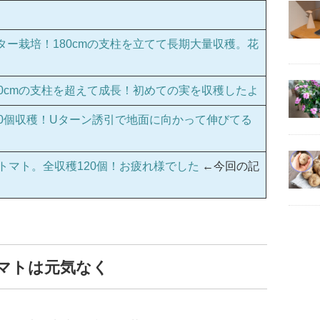
ー栽培！180cmの支柱を立てて長期大量収穫。花
0cmの支柱を超えて成長！初めての実を収穫したよ
00個収穫！Uターン誘引で地面に向かって伸びてる
トマト。全収穫120個！お疲れ様でした
←今回の記
トマトは元気なく