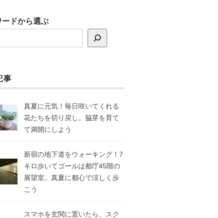
ワードから選ぶ
記事
真夏に元気！毎日咲いてくれる
花たちを切り戻し。脇芽を育て
て満開にしよう
新宿の地下道をウォーキング！7
キロ歩いてゴールは都庁45階の
展望室。真夏に都心で涼しく歩
こう
スマホを玄関に置いたら、スク