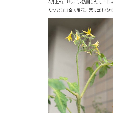
8月上旬、Uターン誘因したミニト
たつとほぼ全て落花。葉っぱも枯れ