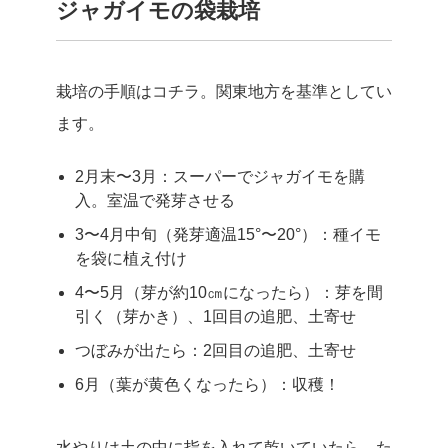
ジャガイモの袋栽培
栽培の手順はコチラ。関東地方を基準としてい
ます。
2月末〜3月：スーパーでジャガイモを購
入。室温で発芽させる
3〜4月中旬（発芽適温15°〜20°）：種イモ
を袋に植え付け
4〜5月（芽が約10㎝になったら）：芽を間
引く（芽かき）、1回目の追肥、土寄せ
つぼみが出たら：2回目の追肥、土寄せ
6月（葉が黄色くなったら）：収穫！
水やりは土の中に指を入れて乾いていたら、た