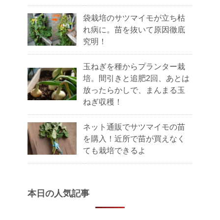
袋栽培のサツマイモが立ち枯
れ病に。苗を抜いて原因徹底
究明！
玉ねぎを種からプランター栽
培。間引きと追肥2回、あとは
放ったらかしで、まんまる玉
ねぎ収穫！
ネット通販でサツマイモの苗
を購入！近所で苗が買えなく
ても栽培できるよ
本日の人気記事