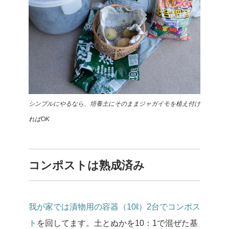
シンプルにやるなら、培養土にそのままジャガイモを植え付け
ればOK
コンポストは熟成済み
我が家では漬物用の容器（10ℓ）2台でコンポス
ト
を回してます。土とぬかを10：1で混ぜた基