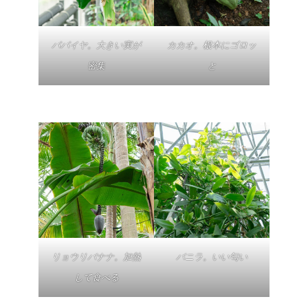
パパイヤ。大きい実が
カカオ。根本にゴロッ
密集
と
リョウリバナナ。加熱
バニラ。いい匂い
して食べる