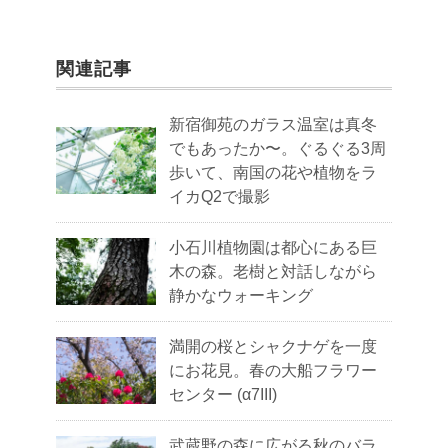
関連記事
新宿御苑のガラス温室は真冬
でもあったか〜。ぐるぐる3周
歩いて、南国の花や植物をラ
イカQ2で撮影
小石川植物園は都心にある巨
木の森。老樹と対話しながら
静かなウォーキング
満開の桜とシャクナゲを一度
にお花見。春の大船フラワー
センター (α7III)
武蔵野の森に広がる秋のバラ