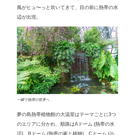
風がヒュ〜っと吹いてきて、目の前に熱帯の水
辺が出現。
一瞬で熱帯の世界へ
夢の島熱帯植物館の大温室はテーマごとに3つ
のエリアに分かれ、順路はAドーム (熱帯の水
辺)、Bドーム (熱帯の家と植物)、Cドーム (小