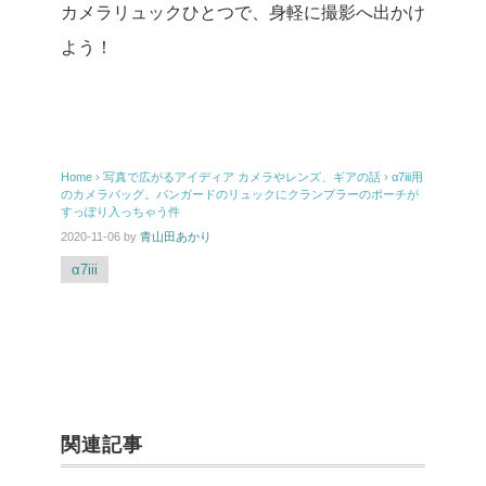
カメラリュックひとつで、身軽に撮影へ出かけ
よう！
Home
›
写真で広がるアイディア
カメラやレンズ、ギアの話
›
α7iii用
のカメラバッグ。バンガードのリュックにクランプラーのポーチが
すっぽり入っちゃう件
2020-11-06
by
青山田あかり
α7iii
関連記事