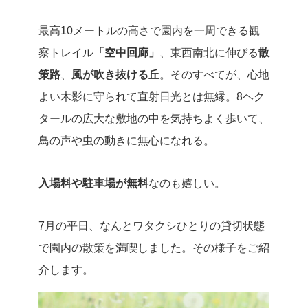
最高10メートルの高さで園内を一周できる観
察トレイル
「空中回廊」
、東西南北に伸びる
散
策路
、
風が吹き抜ける丘
。そのすべてが、心地
よい木影に守られて直射日光とは無縁。8ヘク
タールの広大な敷地の中を気持ちよく歩いて、
鳥の声や虫の動きに無心になれる。
入場料や駐車場が無料
なのも嬉しい。
7月の平日、なんとワタクシひとりの貸切状態
で園内の散策を満喫しました。その様子をご紹
介します。