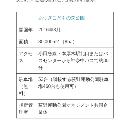
あつぎこどもの森公園入り口。坂をのぼって園内へ
あつぎこどもの森公園
開園年
2016年3月
面積
80,000m2 （8ha）
アクセ
小田急線・本厚木駅北口またはバ
ス
スセンターから神奈中バスで約30
分
駐車場
53台（隣接する荻野運動公園駐車
（無
場460台も使用可）
料）
指定管
荻野運動公園マネジメント共同企
理者
業体